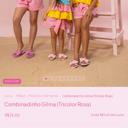
ESGOTADO
Início
.
FÉRIAS - FASHION TRIP BAHIA
.
Combinadinho Gilma (Tricolor Rosa)
Combinadinho Gilma (Tricolor Rosa)
R$35,00
3
x de
R$11,67
sem juros