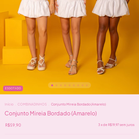
ESGOTADO
Início
.
COMBINADINHOS
.
Conjunto Mireia Bordado (Amarelo)
Conjunto Mireia Bordado (Amarelo)
R$59,90
3
x de
R$19,97
sem juros