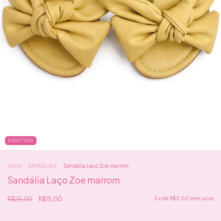
ESGOTADO
Início
.
SANDÁLIAS
.
Sandália Laço Zoe marrom
Sandália Laço Zoe marrom
R$25,00
R$15,00
3
x de
R$5,00
sem juros