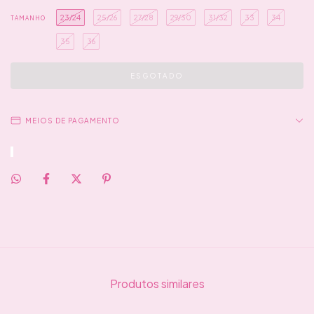
23/24
25/26
27/28
29/30
31/32
33
34
TAMANHO
35
36
MEIOS DE PAGAMENTO
Produtos similares