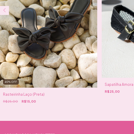
40
%
OFF
Sapatilha Amora 
R$25,00
Rasteirinha Laço (Preta)
R$25,00
R$15,00