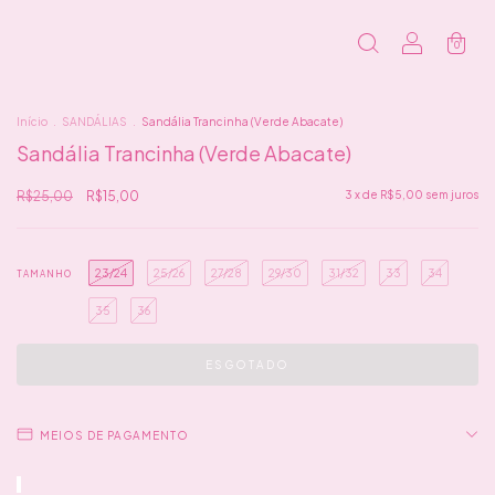
0
Início
.
SANDÁLIAS
.
Sandália Trancinha (Verde Abacate)
Sandália Trancinha (Verde Abacate)
R$25,00
R$15,00
3
x de
R$5,00
sem juros
23/24
25/26
27/28
29/30
31/32
33
34
TAMANHO
35
36
MEIOS DE PAGAMENTO