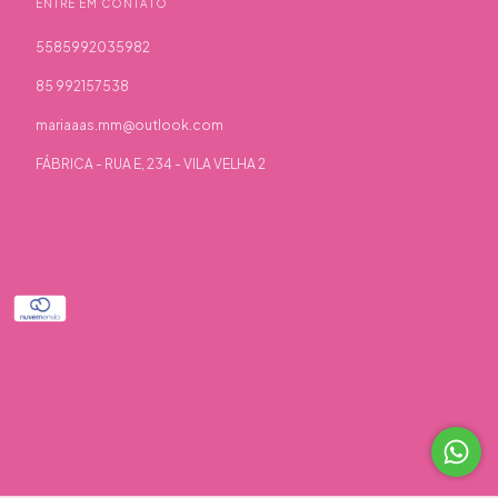
ENTRE EM CONTATO
5585992035982
85 992157538
mariaaas.mm@outlook.com
FÁBRICA - RUA E, 234 - VILA VELHA 2