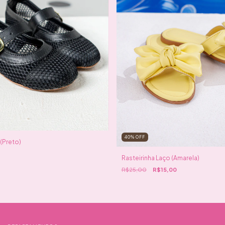
40
%
OFF
(Preto)
Rasteirinha Laço (Amarela)
R$25,00
R$15,00