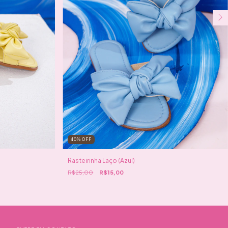
40
%
OFF
Rasteirinha Laço (Azul)
R$25,00
R$15,00