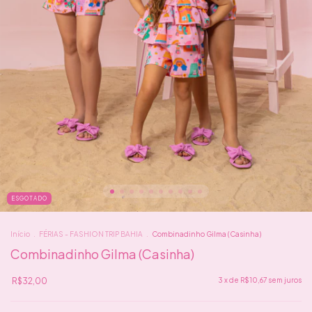
ESGOTADO
Início
.
FÉRIAS - FASHION TRIP BAHIA
.
Combinadinho Gilma (Casinha)
Combinadinho Gilma (Casinha)
R$32,00
3
x de
R$10,67
sem juros