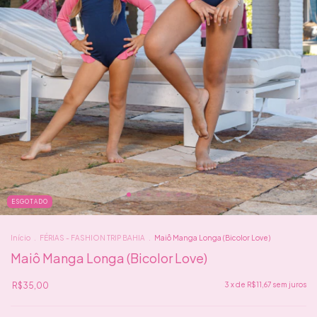
ESGOTADO
Início
.
FÉRIAS - FASHION TRIP BAHIA
.
Maiô Manga Longa (Bicolor Love)
Maiô Manga Longa (Bicolor Love)
R$35,00
3
x de
R$11,67
sem juros